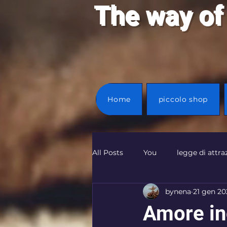
T
he way of
Home
piccolo shop
All Posts
You
legge di attra
bynena
21 gen 20
Amore in