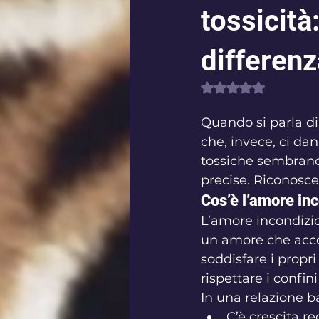
tossicità
differenz
Valutazione NaN s
Quando si parla di 
che, invece, ci da
tossiche sembrano 
precise. Riconosce
Cos’è l’amore in
L’amore incondizio
un amore che accog
soddisfare i propr
rispettare i confin
In una relazione b
C’è crescita re