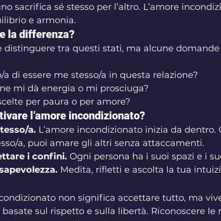
no sacrifica sé stesso per l’altro. L’amore incondizi
ilibrio e armonia.
 la differenza?
le distinguere tra questi stati, ma alcune domand
o/a di essere me stesso/a in questa relazione?
one mi dà energia o mi prosciuga?
scelte per paura o per amore?
ltivare l’amore incondizionato?
tesso/a.
 L’amore incondizionato inizia da dentro
esso/a, puoi amare gli altri senza attaccamenti.
ttare i confini.
 Ogni persona ha i suoi spazi e i su
nsapevolezza.
 Medita, rifletti e ascolta la tua intuiz
ndizionato non significa accettare tutto, ma vive
basate sul rispetto e sulla libertà. Riconoscere le r