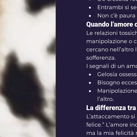
Entrambi si sen
Non c’è paura 
Quando l’amore d
Le relazioni tossic
manipolazione o c
cercano nell’altro 
sofferenza.
I segnali di un am
Gelosia ossess
Bisogno eccess
Manipolazione 
l’altro.
La differenza tr
L’attaccamento si 
felice.” L’amore in
ma la mia felicità