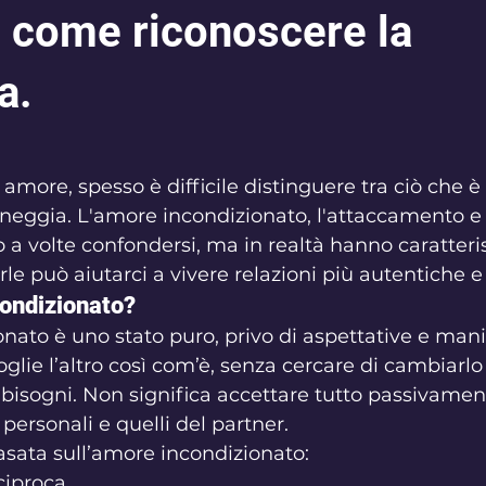
: come riconoscere la
a.
telle su 5.
amore, spesso è difficile distinguere tra ciò che è 
nneggia. L'amore incondizionato, l'attaccamento e l
a volte confondersi, ma in realtà hanno caratteri
rle può aiutarci a vivere relazioni più autentiche 
condizionato?
nato è uno stato puro, privo di aspettative e mani
lie l’altro così com’è, senza cercare di cambiarlo
i bisogni. Non significa accettare tutto passivamen
i personali e quelli del partner.
asata sull’amore incondizionato:
ciproca.