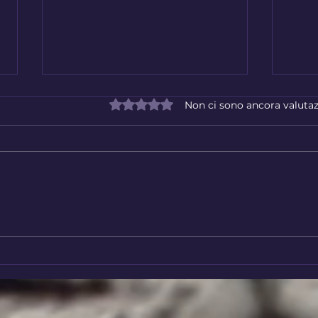
Valutazione 0 stelle su 5.
Non ci sono ancora valutaz
Destino o libero arbitrio?
Un m
temp