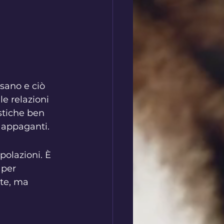
sano e ciò 
e relazioni 
stiche ben 
e appaganti.
polazioni. È 
 per 
te, ma 