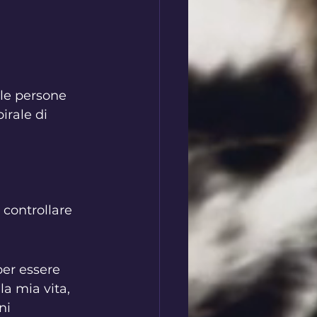
 
le persone 
irale di 
 controllare 
per essere 
la mia vita, 
ni 