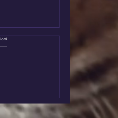
ioni
ondo in sospensione: il
o che corre e si ferma