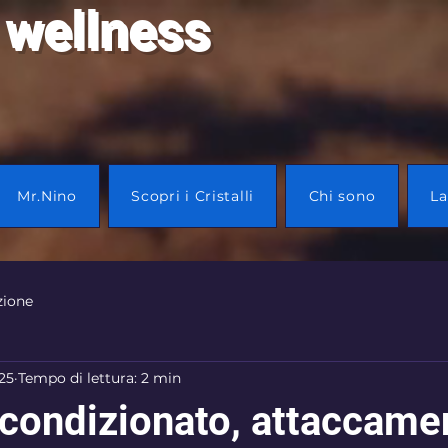
 wellness
Mr.Nino
Scopri i Cristalli
Chi sono
La
zione
25
Tempo di lettura: 2 min
condizionato, attaccame