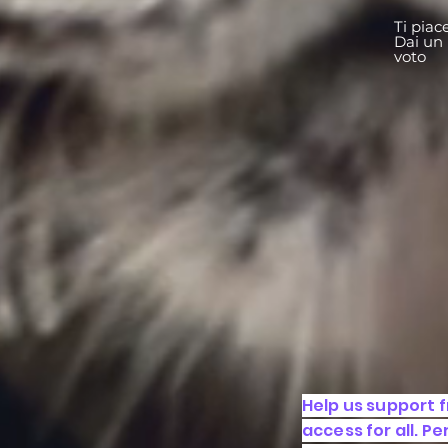
Ti piac
Dai un
voto
Help us support 
access for all. P