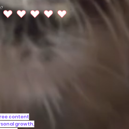
e?
free content
ersonal growth,