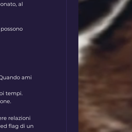
onato, al 
e possono 
. Quando ami 
oi tempi.
ione.
re relazioni 
ed flag di un 