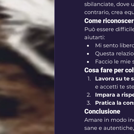
sbilanciate, dove u
contrario, crea equ
Come riconoscere
Può essere diffici
aiutarti:
Mi sento liber
Questa relazi
Faccio le mie 
Cosa fare per co
Lavora su te s
e accetti te st
Impara a rispe
Pratica la co
Conclusione
Amare in modo inco
sane e autentiche, 