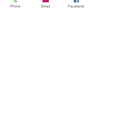
Phone
Email
Facebook
Help us support free content
access for all. Personal growth,
Expansion of awareness