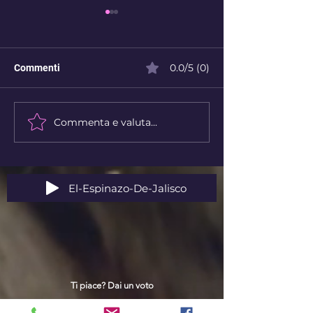
0.0/5 (0)
Commenti
Destino o libero arbitrio?
Commenta e valuta...
Un mondo in sos
il tempo che corr
ferma
El-Espinazo-De-Jalisco
Ti piace? Dai un voto