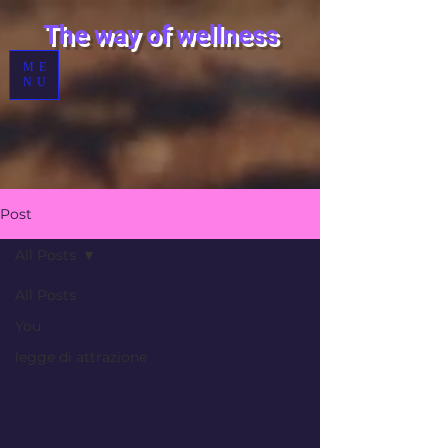
T
he way of wellness
ME
NU
Post
All Posts
All Posts
You
legge di attrazione