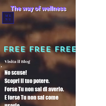
T
he way of wellness
ME
NU
 Free
Visita il Blog
No scuse!
Scopri il tuo potere.
Forse Tu non sai di averlo.
E forse Tu non sai come
usarlo.