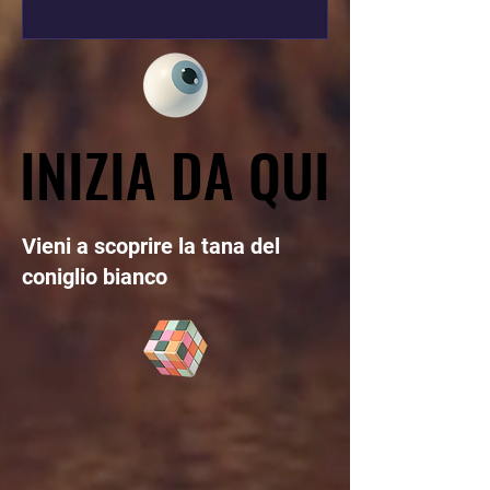
INIZIA DA QUI
INIZIA DA QUI
Vieni a scoprire la tana del
coniglio bianco