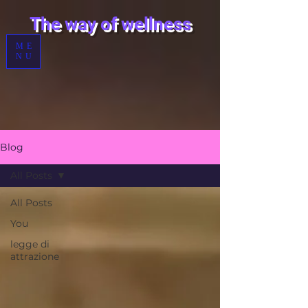
T
he way of wellness
ME
NU
Blog
All Posts
All Posts
You
legge di
attrazione