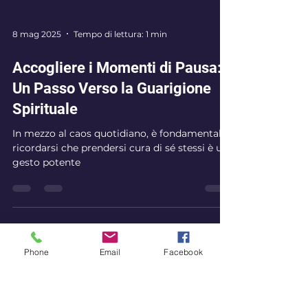
8 mag 2025
Tempo di lettura: 1 min
Accogliere i Momenti di Pausa:
Un Passo Verso la Guarigione
Spirituale
In mezzo al caos quotidiano, è fondamentale
Phone
Email
Facebook
ricordarsi che prendersi cura di sé stessi è un
gesto potente