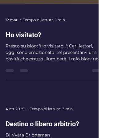
12 mar
Tempo di lettura: 1 min
Ho visitato?
Presto su blog: 'Ho visitato...': Cari lettori,
oggi sono emozionata nel presentarvi una
novità che presto illuminerà il mio blog: una
nuova rubrica intitolata 'Ho visitato...'. In
questa serie di articoli, vi condurrò alla
scoperta di luoghi speciali, angoli nascosti,
esperienze che hanno lasciato un segno nel
mio cuore. Ma oggi non vi svelo ancora tutto.
La mia prossima destinazione rimarrà un
mistero, un piccolo viaggio segreto che vi
4 ott 2025
Tempo di lettura: 3 min
porterò a scoprire solo tra pochi gior
Destino o libero arbitrio?