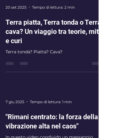
immobilità silenziosa. Le persone, un po’
ovunque nel mondo, sembrano più
20 set 2025
Tempo di lettura: 2 min
distaccate. Non è soltanto la distanza fi
Terra piatta, Terra tonda o Terra
cava? Un viaggio tra teorie, miti
e curi
Terra tonda? Piatta? Cava?
7 giu 2025
Tempo di lettura: 1 min
"Rimani centrato: la forza della
vibrazione alta nel caos"