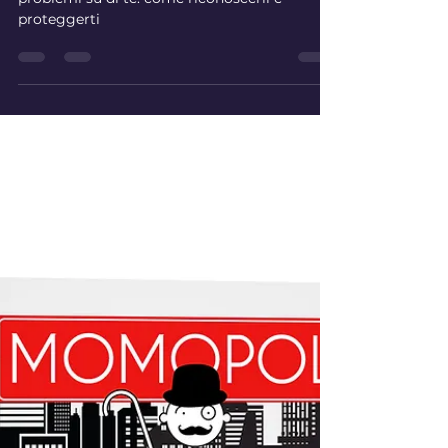
riconoscerli e proteggerti
Tieniti alla larga da chi proietta i suoi
problemi su di te: come riconoscerli e
proteggerti