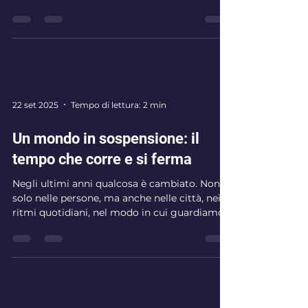
Di Vyara Bridgeman
22 set 2025
Tempo di lettura: 2 min
Un mondo in sospensione: il
tempo che corre e si ferma
Negli ultimi anni qualcosa è cambiato. Non
solo nelle persone, ma anche nelle città, nei
ritmi quotidiani, nel modo in cui guardiamo
al futuro e ricordiamo il passato. È come se il
tempo avesse preso una piega nuova: da un
lato corre veloce, scivola via in fretta senza
darci il tempo di afferrarlo; dall’altro sembra
fermarsi, lasciandoci sospesi in una sorta di