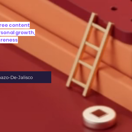
free content
ersonal growth,
areness
nazo-De-Jalisco