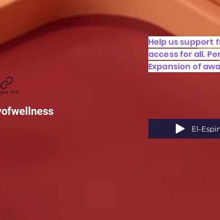
Help us support 
access for all. P
Expansion of aw
pia link
yofwellness
El-Espi