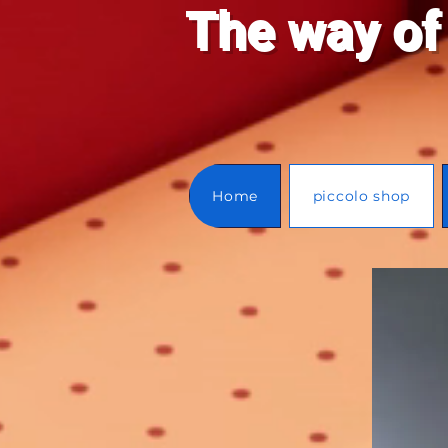
T
he way of
Home
piccolo shop