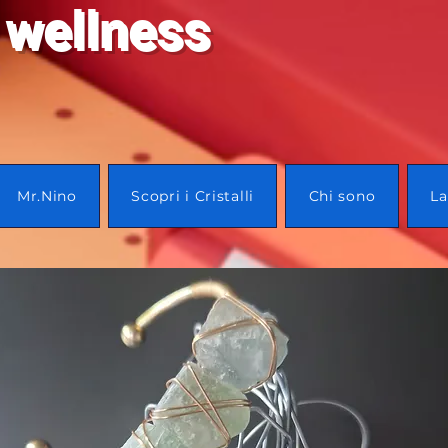
 wellness
Mr.Nino
Scopri i Cristalli
Chi sono
La