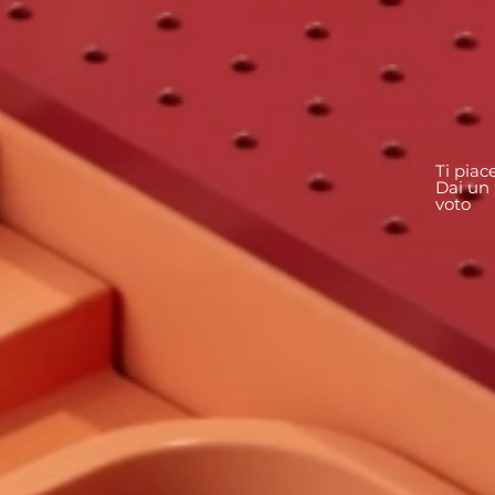
Ti piac
Dai un
voto