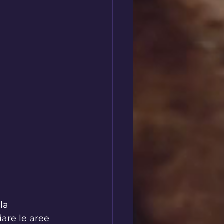
la 
are le aree 