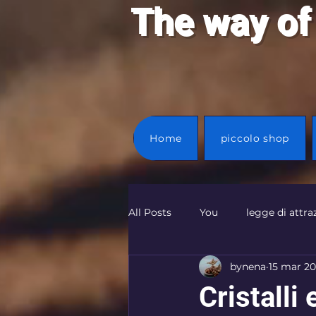
T
he way of
Home
piccolo shop
All Posts
You
legge di attra
bynena
15 mar 2
Cristalli