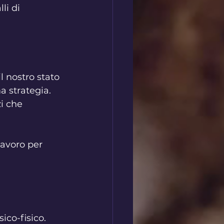
li di 
 nostro stato 
ma strategia. 
zi che 
lavoro per 
ico-fisico. 