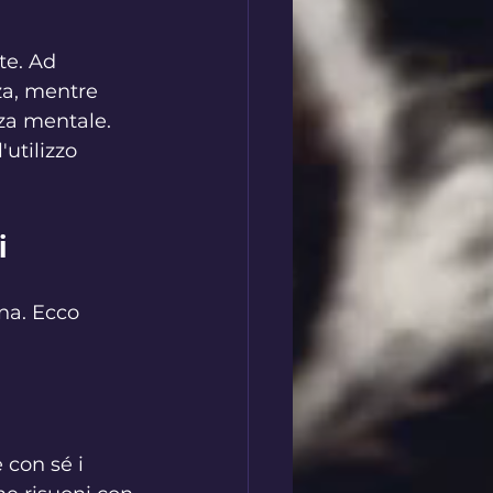
te. Ad 
za, mentre 
zza mentale. 
utilizzo 
i
ana. Ecco 
 con sé i 