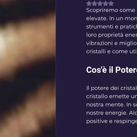
Valutazione NaN s
Scopriremo come i 
elevate. In un mon
strumenti e pratich
loro proprietà ene
vibrazioni e miglio
cristalli e come ut
Cos'è il Poter
Il potere dei crist
cristallo emette u
nostra mente. In so
nostre energie. Alc
positive e respinge