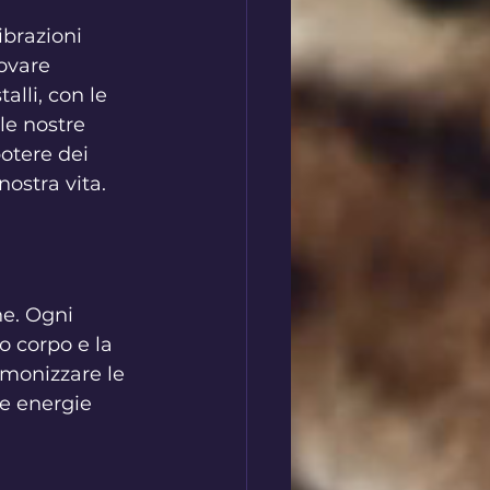
brazioni 
ovare 
alli, con le 
le nostre 
otere dei 
nostra vita.
he. Ogni 
o corpo e la 
rmonizzare le 
re energie 