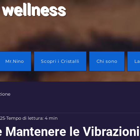
 wellness
Mr.Nino
Scopri i Cristalli
Chi sono
La
zione
025
Tempo di lettura: 4 min
 e Mantenere le Vibrazioni