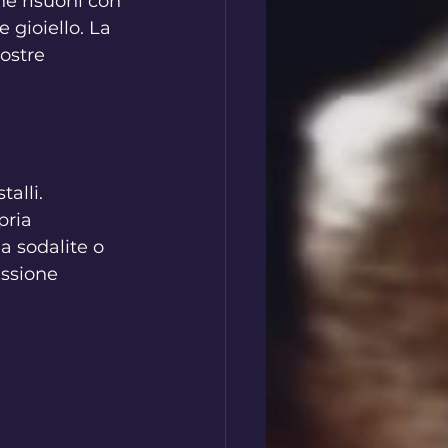
he risuoni con 
 gioiello. La 
ostre 
alli. 
pria 
a sodalite o 
essione 