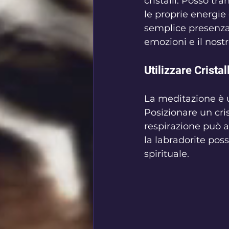
cristalli. Posso tr
le proprie energie 
semplice presenza 
emozioni e il nost
Utilizzare Crista
La meditazione è un
Posizionare un cris
respirazione può am
la labradorite pos
spirituale.