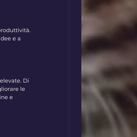
oduttività. 
idee e a 
elevate. Di 
iorare le 
ine e 