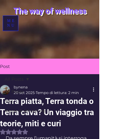
T
he way of wellness
ME
NU
Post
All Posts
bynena
All Posts
20 set 2025
Tempo di lettura: 2 min
Terra piatta, Terra tonda o
You
Terra cava? Un viaggio tra
legge di attrazione
teorie, miti e curi
Valutazione NaN stelle su 5.
Da sempre l’umanità si interroga 