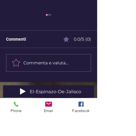
0.0/5 (0)
Commenti
Destino o libero arbitrio?
Commenta e valuta...
Un mondo in sos
il tempo che corr
ferma
El-Espinazo-De-Jalisco
Phone
Email
Facebook
Ti piace? Dai un voto